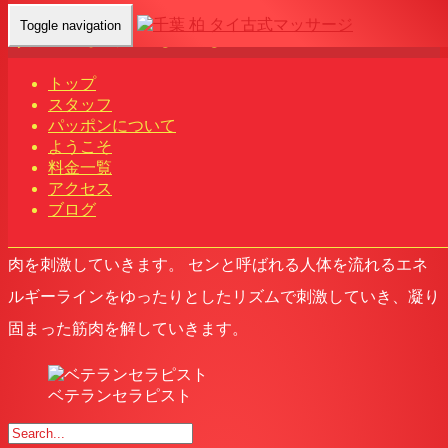
Toggle navigation
頭の先からつま先まで
phatpong
トップ
2021年3月1日
スタッフ
柏タイマッサージ
パッポンについて
ようこそ
Home
-
柏タイマッサージ
-
頭の先…
料金一覧
アクセス
タイ古式マッサージは頭の先からつま先まで、全身のマッサ
ブログ
ージを行い、手のひら、肘、膝、足等、身体全体を使って筋
肉を刺激していきます。 センと呼ばれる人体を流れるエネ
ルギーラインをゆったりとしたリズムで刺激していき、凝り
固まった筋肉を解していきます。
ベテランセラピスト