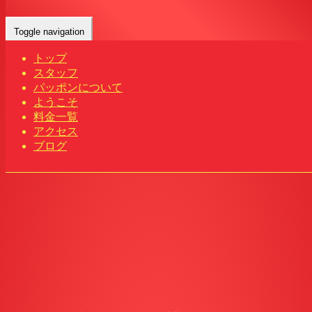
パッポン タイ古式マッサージ | 千葉 柏
Toggle navigation
Home
-
-
パッポ…
トップ
スタッフ
パッポンについて
ようこそ
料金一覧
アクセス
ブログ